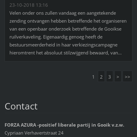
23-10-2018 13:16
Velen onder ons zullen vandaag een aangetekende
zending ontvangen hebben betreffende het organiseren
van een openbaar onderzoek betreffende de Gooikse
ruilverkaveling. Eigenaardig genoeg heeft de
bestuursmeerderheid in haar verkiezingscampagne
hieromtrent het absoluut stilzwijgend bewaard, van...
1
2
3
>
>>
Contact
FORZA AZURA -positief liberale partij in Gooik v.z.w.
Cypriaan Verhavertstraat 24